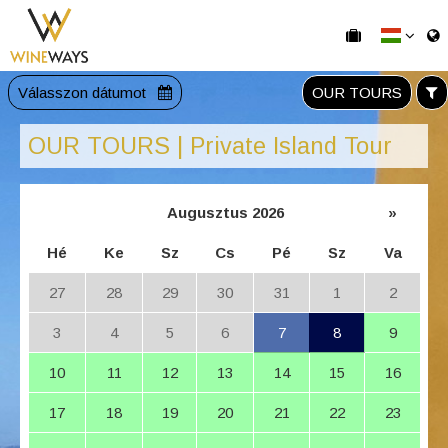
Válasszon dátumot
OUR TOURS
OUR TOURS | Private Island Tour
Augusztus 2026
»
Hé
Ke
Sz
Cs
Pé
Sz
Va
27
28
29
30
31
1
2
3
4
5
6
7
8
9
10
11
12
13
14
15
16
17
18
19
20
21
22
23