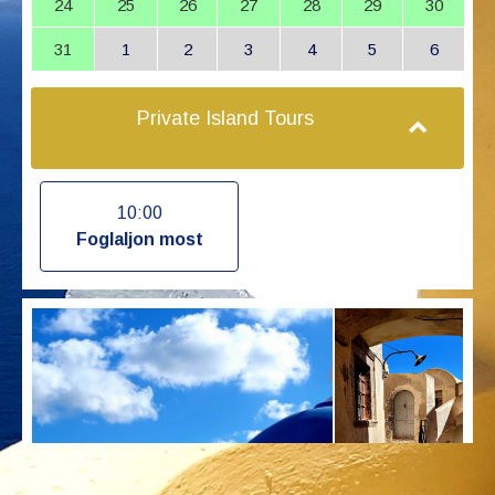
24
25
26
27
28
29
30
31
1
2
3
4
5
6
Private Island Tours
10:00
Foglaljon most